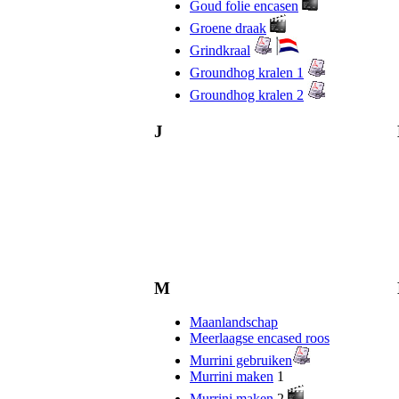
Goud folie encasen
Groene draak
Grindkraal
Groundhog kralen 1
Groundhog kralen 2
J
M
Maanlandschap
Meerlaagse encased roos
Murrini gebruiken
Murrini maken
1
Murrini maken
2