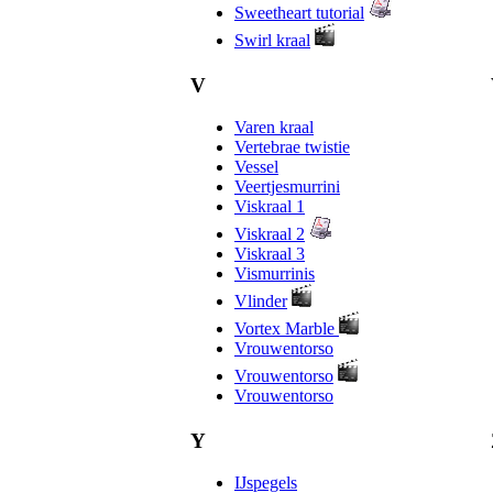
Sweetheart tutorial
Swirl kraal
V
Varen kraal
Vertebrae twistie
Vessel
Veertjesmurrini
Viskraal 1
Viskraal 2
Viskraal 3
Vismurrinis
Vlinder
Vortex Marble
Vrouwentorso
Vrouwentorso
Vrouwentorso
Y
IJspegels