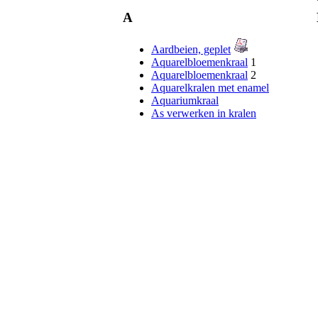
A
Aardbeien, geplet
Aquarelbloemenkraal
1
Aquarelbloemenkraal
2
Aquarelkralen met enamel
Aquariumkraal
As verwerken in kralen