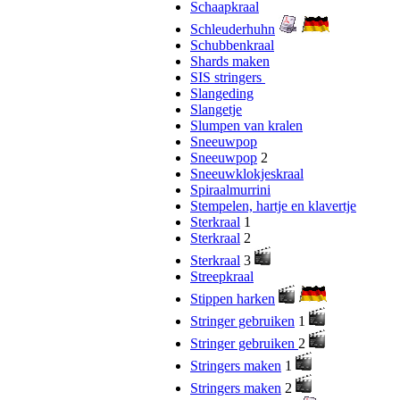
Schaapkraal
Schleuderhuhn
Schubbenkraal
Shards maken
SIS stringers
Slangeding
Slangetje
Slumpen van kralen
Sneeuwpop
Sneeuwpop
2
Sneeuwklokjeskraal
Spiraalmurrini
Stempelen, hartje en klavertje
Sterkraal
1
Sterkraal
2
Sterkraal
3
Streepkraal
Stippen harken
Stringer gebruiken
1
Stringer gebruiken
2
Stringers maken
1
Stringers maken
2