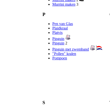
Murrini maken
3
P
Pen van Glas
Plaidkraal
Platvis
Pinguin
Pinguin
2
Pinguin met zwemband
"Pollen" kralen
Pompoen
S