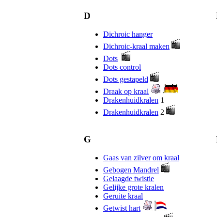
D
Dichroic hanger
Dichroic-kraal maken
Dots
Dots control
Dots gestapeld
Draak op kraal
Drakenhuidkralen
1
Drakenhuidkralen
2
G
Gaas van zilver om kraal
Gebogen Mandrel
Gelaagde twistie
Gelijke grote kralen
Geruite kraal
Getwist hart