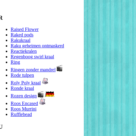
R
Raised Flower
Raked pods
Rakukraal
Raku geheimen ontmaskerd
Reactiekralen
Regenboog swirl kraal
Ring
Ringen zonder mandrel
Rode tulpen
Roly Poly kraal
Ronde kraal
Rozen design
Roos Encased
Roos Murrini
Rufflebead
U