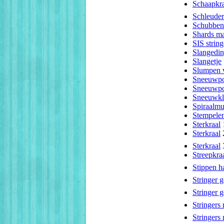
Schaapkra
Schleude
Schubben
Shards m
SIS strin
Slangedi
Slangetje
Slumpen v
Sneeuwp
Sneeuwp
Sneeuwkl
Spiraalmu
Stempelen,
Sterkraal
Sterkraal
Sterkraal
Streepkra
Stippen h
Stringer 
Stringer 
Stringers
Stringers