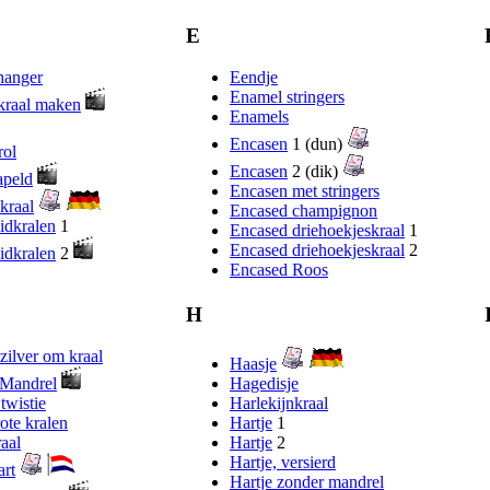
E
hanger
Eendje
Enamel stringers
kraal maken
Enamels
Encasen
1 (dun)
rol
Encasen
2 (dik)
apeld
Encasen met stringers
kraal
Encased champignon
idkralen
1
Encased driehoekjeskraal
1
Encased driehoekjeskraal
2
idkralen
2
Encased Roos
H
zilver om kraal
Haasje
Mandrel
Hagedisje
twistie
Harlekijnkraal
ote kralen
Hartje
1
raal
Hartje
2
Hartje, versierd
art
Hartje zonder mandrel