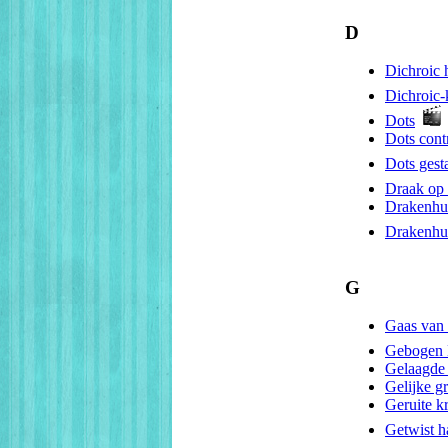
D
Dichroic 
Dichroic-
Dots
Dots cont
Dots gest
Draak op 
Drakenhu
Drakenhu
G
Gaas van 
Gebogen 
Gelaagde 
Gelijke gr
Geruite k
Getwist h