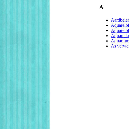
A
Aardbeien
Aquarelb
Aquarelb
Aquarelkr
Aquarium
As verwer