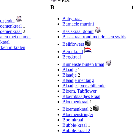
= PDF
B
Babykraal
, geplet
Barnacle murrini
loemenkraal
1
loemenkraal
2
Basiskraal donut
alen met enamel
Basiskraal rond met dots en swirls
kraal
Bellflowers
ken in kralen
Berenkraal
Bergkraal
Binnenste buiten kraal
Blaadje
1
Blaadje
2
Blaadje met tang
Blaadjes, verschillende
Bloem, Tabflower
Bloemblaadjes kraal
Bloemenkraal
1
Bloemenkraal
2
Bloemenstringer
Boomkraal
Bubble-kraal
1
Bubble-kraal 2