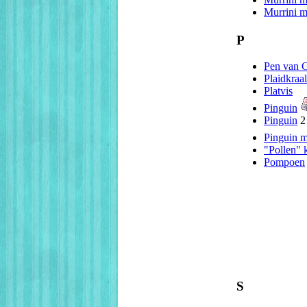
Murrini 
P
Pen van G
Plaidkraal
Platvis
Pinguin
Pinguin
2
Pinguin 
"Pollen" 
Pompoen
S