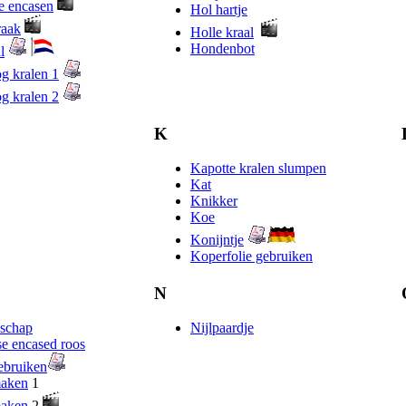
e encasen
Hol hartje
raak
Holle kraal
Hondenbot
l
g kralen 1
g kralen 2
K
Kapotte kralen slumpen
Kat
Knikker
Koe
Konijntje
Koperfolie gebruiken
N
schap
Nijlpaardje
e encased roos
ebruiken
maken
1
maken
2