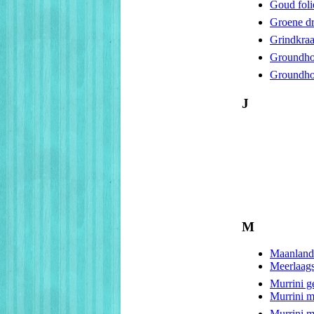
Goud foli
Groene d
Grindkraa
Groundho
Groundho
J
M
Maanland
Meerlaags
Murrini g
Murrini 
Murrini 