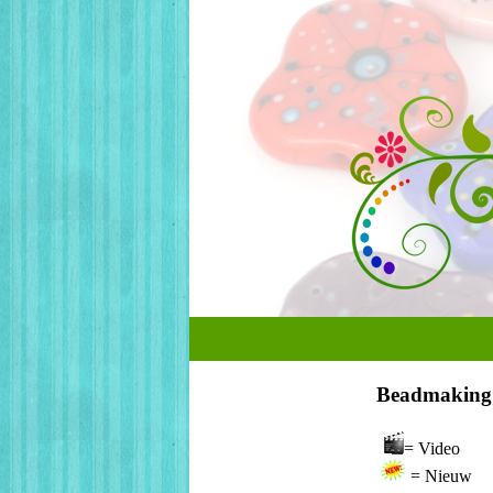
Beadmaking 
= Video
= Nieuw