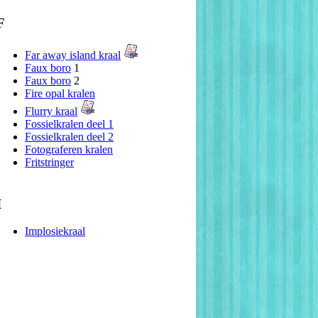
F
Far away island kraal
Faux boro
1
Faux boro
2
Fire opal kralen
Flurry kraal
Fossielkralen deel 1
Fossielkralen deel 2
Fotograferen kralen
Fritstringer
I
Implosiekraal