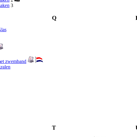
maken
3
Q
las
met zwemband
kralen
T