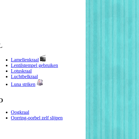
L
Lamellenkraal
Lentilstempel gebruiken
Lotuskraal
Luchtbelkraal
Luna striken
O
Oogkraal
Oorring-oorbel zelf slijpen