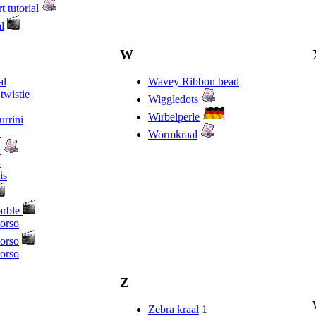
 tutorial
l
W
al
Wavey Ribbon bead
twistie
Wiggledots
Wirbelperle
urrini
1
Wormkraal
2
3
is
arble
orso
orso
orso
Z
Zebra kraal
1