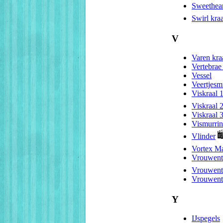
Sweetheart
Swirl kraa
V
Varen kra
Vertebrae 
Vessel
Veertjesm
Viskraal 
Viskraal 
Viskraal 
Vismurrin
Vlinder
Vortex M
Vrouwent
Vrouwent
Vrouwent
Y
IJspegels