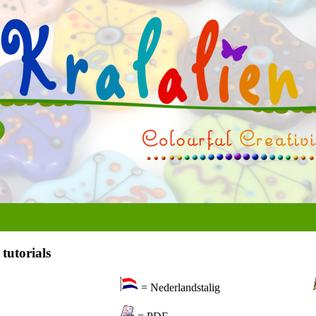
tutorials
= Nederlandstalig