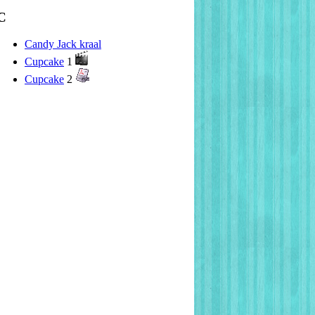
C
Candy Jack kraal
Cupcake
1
Cupcake
2