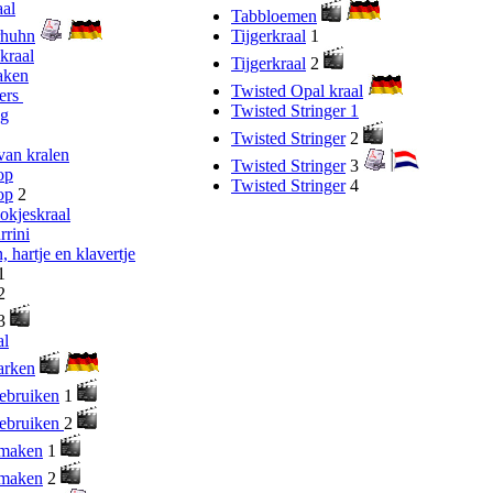
al
Tabbloemen
rhuhn
Tijgerkraal
1
kraal
Tijgerkraal
2
aken
Twisted Opal kraal
gers
Twisted Stringer 1
ng
Twisted Stringer
2
an kralen
Twisted Stringer
3
op
Twisted Stringer
4
op
2
okjeskraal
rrini
 hartje en klavertje
1
2
3
al
arken
gebruiken
1
gebruiken
2
 maken
1
 maken
2